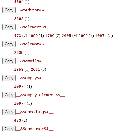
(
1
)
4364
Copy
__&&editor&&__
(
1
)
2662
Copy
__&&element&&__
(
7
)
(
1
)
(
2
)
(
9
)
(
7
)
(
3
)
473
1699
1796
2605
2662
10974
Copy
__&&elemnt&&__
(
1
)
2605
Copy
__&&email&&__
(
1
)
(
5
)
1853
2661
Copy
__&&empty&&__
(
1
)
10974
Copy
__&&empty element&&__
(
3
)
10974
Copy
__&&encoding&&__
(
2
)
473
Copy
__&&end user&&__