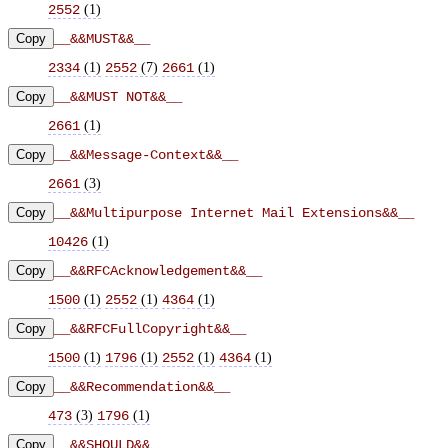
(
1
)
2552
Copy
__&&MUST&&__
(
1
)
(
7
)
(
1
)
2334
2552
2661
Copy
__&&MUST NOT&&__
(
1
)
2661
Copy
__&&Message-Context&&__
(
3
)
2661
Copy
__&&Multipurpose Internet Mail Extensions&&__
(
1
)
10426
Copy
__&&RFCAcknowledgement&&__
(
1
)
(
1
)
(
1
)
1500
2552
4364
Copy
__&&RFCFullCopyright&&__
(
1
)
(
1
)
(
1
)
(
1
)
1500
1796
2552
4364
Copy
__&&Recommendation&&__
(
3
)
(
1
)
473
1796
Copy
__&&SHOULD&&__