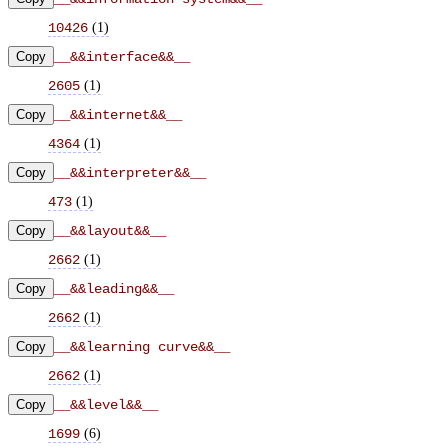
(
1
)
10426
Copy
__&&interface&&__
(
1
)
2605
Copy
__&&internet&&__
(
1
)
4364
Copy
__&&interpreter&&__
(
1
)
473
Copy
__&&layout&&__
(
1
)
2662
Copy
__&&leading&&__
(
1
)
2662
Copy
__&&learning curve&&__
(
1
)
2662
Copy
__&&level&&__
(
6
)
1699