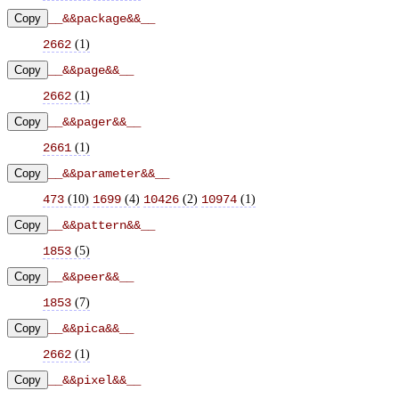
Copy
__&&package&&__
(
1
)
2662
Copy
__&&page&&__
(
1
)
2662
Copy
__&&pager&&__
(
1
)
2661
Copy
__&&parameter&&__
(
10
)
(
4
)
(
2
)
(
1
)
473
1699
10426
10974
Copy
__&&pattern&&__
(
5
)
1853
Copy
__&&peer&&__
(
7
)
1853
Copy
__&&pica&&__
(
1
)
2662
Copy
__&&pixel&&__