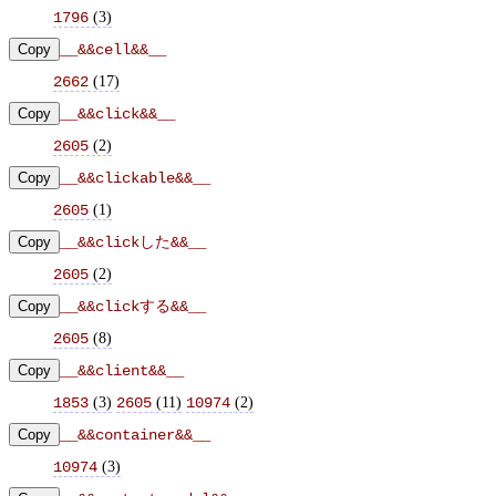
(
3
)
1796
Copy
__&&cell&&__
(
17
)
2662
Copy
__&&click&&__
(
2
)
2605
Copy
__&&clickable&&__
(
1
)
2605
Copy
__&&clickした&&__
(
2
)
2605
Copy
__&&clickする&&__
(
8
)
2605
Copy
__&&client&&__
(
3
)
(
11
)
(
2
)
1853
2605
10974
Copy
__&&container&&__
(
3
)
10974