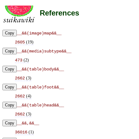
References
Copy
__&&(image)map&&__
(
19
)
2605
Copy
__&&(media)subtype&&__
(
2
)
473
Copy
__&&(table)body&&__
(
3
)
2662
Copy
__&&(table)foot&&__
(
4
)
2662
Copy
__&&(table)head&&__
(
3
)
2662
Copy
__&&,&&__
(
1
)
36016