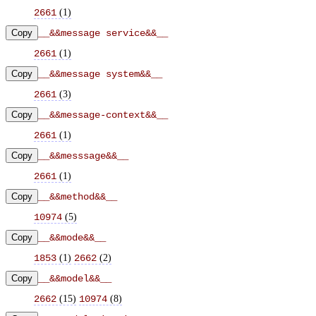
(
1
)
2661
Copy
__&&message service&&__
(
1
)
2661
Copy
__&&message system&&__
(
3
)
2661
Copy
__&&message-context&&__
(
1
)
2661
Copy
__&&messsage&&__
(
1
)
2661
Copy
__&&method&&__
(
5
)
10974
Copy
__&&mode&&__
(
1
)
(
2
)
1853
2662
Copy
__&&model&&__
(
15
)
(
8
)
2662
10974