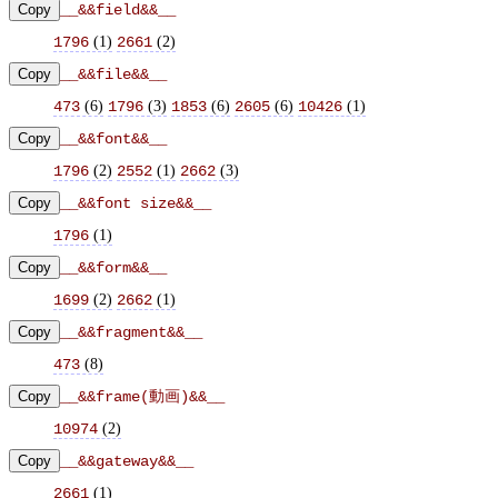
Copy
__&&field&&__
(
1
)
(
2
)
1796
2661
Copy
__&&file&&__
(
6
)
(
3
)
(
6
)
(
6
)
(
1
)
473
1796
1853
2605
10426
Copy
__&&font&&__
(
2
)
(
1
)
(
3
)
1796
2552
2662
Copy
__&&font size&&__
(
1
)
1796
Copy
__&&form&&__
(
2
)
(
1
)
1699
2662
Copy
__&&fragment&&__
(
8
)
473
Copy
__&&frame(動画)&&__
(
2
)
10974
Copy
__&&gateway&&__
(
1
)
2661