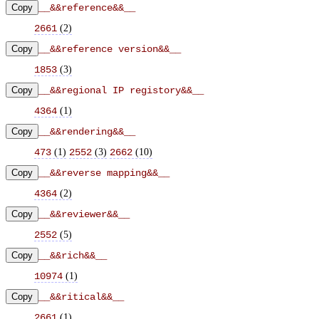
Copy
__&&reference&&__
(
2
)
2661
Copy
__&&reference version&&__
(
3
)
1853
Copy
__&&regional IP registory&&__
(
1
)
4364
Copy
__&&rendering&&__
(
1
)
(
3
)
(
10
)
473
2552
2662
Copy
__&&reverse mapping&&__
(
2
)
4364
Copy
__&&reviewer&&__
(
5
)
2552
Copy
__&&rich&&__
(
1
)
10974
Copy
__&&ritical&&__
(
1
)
2661