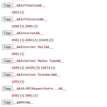
Copy
__&&InfoSatus&&__
(
1
)
1853
Copy
__&&InfoStatus&&__
(
1
)
(
1
)
1500
2095
Copy
__&&Internet&&__
(
1
)
(
1
)
(
2
)
2661
4364
10426
Copy
__&&Internet Mail&&__
(
1
)
2661
Copy
__&&Internet Media Type&&__
(
2
)
(
3
)
(
1
)
1699
10426
10974
Copy
__&&Internet Standard&&__
(
1
)
1853
Copy
__&&JA:RFCKeywordsAre...&&__
(
1
)
(
1
)
2552
2661
Copy
__&&MAY&&__