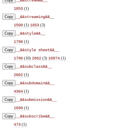
Copy
__&&stream&&__
(
1
)
1853
Copy
__&&streaming&&__
(
1
)
(
3
)
1500
1853
Copy
__&&style&&__
(
1
)
1796
Copy
__&&style sheet&&__
(
10
)
(
3
)
(
1
)
1796
2662
10974
Copy
__&&subclass&&__
(
1
)
2662
Copy
__&&subdomain&&__
(
1
)
4364
Copy
__&&submission&&__
(
1
)
1699
Copy
__&&subscribe&&__
(
1
)
473