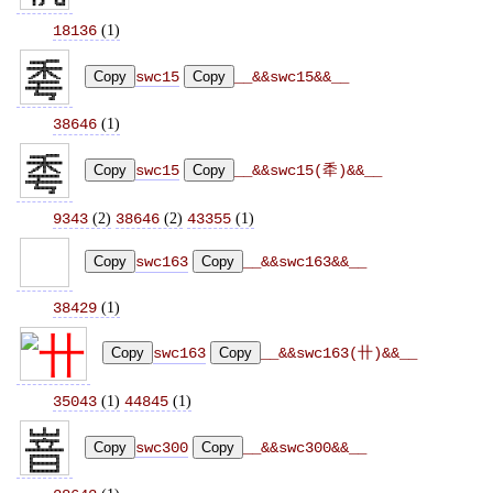
(
1
)
18136
Copy
swc15
Copy
__&&swc15&&__
(
1
)
38646
Copy
swc15
Copy
__&&swc15(䄵)&&__
(
2
)
(
2
)
(
1
)
9343
38646
43355
Copy
swc163
Copy
__&&swc163&&__
(
1
)
38429
Copy
swc163
Copy
__&&swc163(卄)&&__
(
1
)
(
1
)
35043
44845
Copy
swc300
Copy
__&&swc300&&__