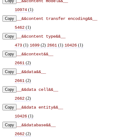
Copy
__&&content model&&__
(
1
)
10974
Copy
__&&content transfer encoding&&__
(
1
)
5462
Copy
__&&content type&&__
(
1
)
(
2
)
(
1
)
(
1
)
473
1699
2661
10426
Copy
__&&context&&__
(
2
)
2661
Copy
__&&data&&__
(
2
)
2661
Copy
__&&data cell&&__
(
2
)
2662
Copy
__&&data entity&&__
(
1
)
10426
Copy
__&&database&&__
(
2
)
2662