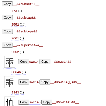
Copy
__&&subset&&__
(
1
)
473
Copy
__&&subtag&&__
(
15
)
2552
Copy
__&&subtype&&__
(
1
)
2661
Copy
__&&superset&&__
(
1
)
2662
Copy
swc14
Copy
__&&swc14&&__
(
1
)
38646
Copy
swc14
Copy
__&&swc14(𠦚)&&__
(
1
)
9343
Copy
swc145
Copy
__&&swc145&&__