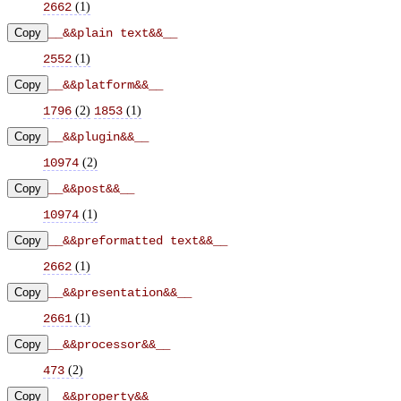
(
1
)
2662
Copy
__&&plain text&&__
(
1
)
2552
Copy
__&&platform&&__
(
2
)
(
1
)
1796
1853
Copy
__&&plugin&&__
(
2
)
10974
Copy
__&&post&&__
(
1
)
10974
Copy
__&&preformatted text&&__
(
1
)
2662
Copy
__&&presentation&&__
(
1
)
2661
Copy
__&&processor&&__
(
2
)
473
Copy
__&&property&&__