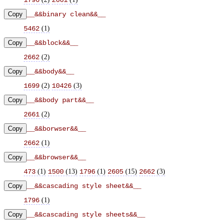
Copy
__&&binary clean&&__
(
1
)
5462
Copy
__&&block&&__
(
2
)
2662
Copy
__&&body&&__
(
2
)
(
3
)
1699
10426
Copy
__&&body part&&__
(
2
)
2661
Copy
__&&borwser&&__
(
1
)
2662
Copy
__&&browser&&__
(
1
)
(
13
)
(
1
)
(
15
)
(
3
)
473
1500
1796
2605
2662
Copy
__&&cascading style sheet&&__
(
1
)
1796
Copy
__&&cascading style sheets&&__