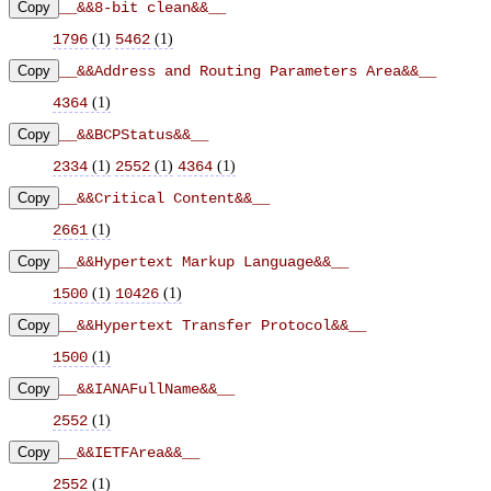
Copy
__&&8-bit clean&&__
(
1
)
(
1
)
1796
5462
Copy
__&&Address and Routing Parameters Area&&__
(
1
)
4364
Copy
__&&BCPStatus&&__
(
1
)
(
1
)
(
1
)
2334
2552
4364
Copy
__&&Critical Content&&__
(
1
)
2661
Copy
__&&Hypertext Markup Language&&__
(
1
)
(
1
)
1500
10426
Copy
__&&Hypertext Transfer Protocol&&__
(
1
)
1500
Copy
__&&IANAFullName&&__
(
1
)
2552
Copy
__&&IETFArea&&__
(
1
)
2552