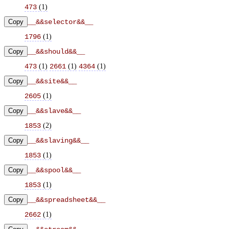
(
1
)
473
Copy
__&&selector&&__
(
1
)
1796
Copy
__&&should&&__
(
1
)
(
1
)
(
1
)
473
2661
4364
Copy
__&&site&&__
(
1
)
2605
Copy
__&&slave&&__
(
2
)
1853
Copy
__&&slaving&&__
(
1
)
1853
Copy
__&&spool&&__
(
1
)
1853
Copy
__&&spreadsheet&&__
(
1
)
2662