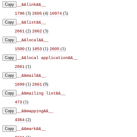
Copy
__&&link&&__
(
3
)
(
4
)
(
5
)
1796
2605
10974
Copy
__&&list&&__
(
2
)
(
3
)
2661
2662
Copy
__&&local&&__
(
1
)
(
1
)
(
1
)
1500
1853
2605
Copy
__&&local application&&__
(
1
)
2661
Copy
__&&mail&&__
(
1
)
(
9
)
1699
2661
Copy
__&&mailing list&&__
(
1
)
473
Copy
__&&mapping&&__
(
2
)
4364
Copy
__&&mark&&__