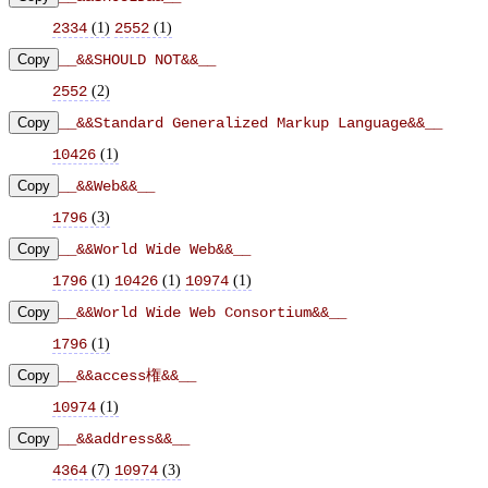
(
1
)
(
1
)
2334
2552
Copy
__&&SHOULD NOT&&__
(
2
)
2552
Copy
__&&Standard Generalized Markup Language&&__
(
1
)
10426
Copy
__&&Web&&__
(
3
)
1796
Copy
__&&World Wide Web&&__
(
1
)
(
1
)
(
1
)
1796
10426
10974
Copy
__&&World Wide Web Consortium&&__
(
1
)
1796
Copy
__&&access権&&__
(
1
)
10974
Copy
__&&address&&__
(
7
)
(
3
)
4364
10974