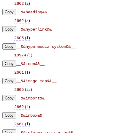
(
2
)
2662
Copy
__&&heading&&__
(
3
)
2662
Copy
__&&hyperlink&&__
(
1
)
2605
Copy
__&&hypermedia system&&__
(
1
)
10974
Copy
__&&icon&&__
(
1
)
2661
Copy
__&&image map&&__
(
22
)
2605
Copy
__&&import&&__
(
2
)
2662
Copy
__&&inbox&&__
(
1
)
2661
Copy
__&&information system&&__