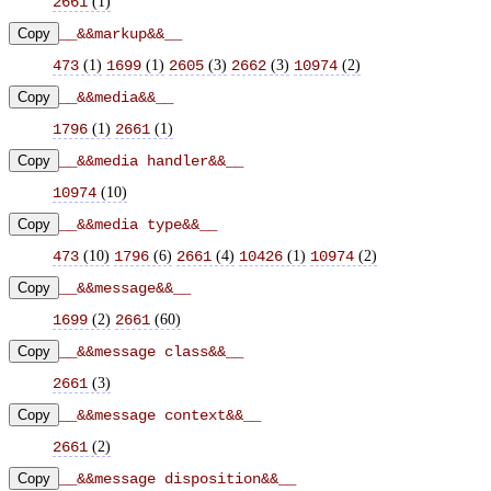
(
1
)
2661
Copy
__&&markup&&__
(
1
)
(
1
)
(
3
)
(
3
)
(
2
)
473
1699
2605
2662
10974
Copy
__&&media&&__
(
1
)
(
1
)
1796
2661
Copy
__&&media handler&&__
(
10
)
10974
Copy
__&&media type&&__
(
10
)
(
6
)
(
4
)
(
1
)
(
2
)
473
1796
2661
10426
10974
Copy
__&&message&&__
(
2
)
(
60
)
1699
2661
Copy
__&&message class&&__
(
3
)
2661
Copy
__&&message context&&__
(
2
)
2661
Copy
__&&message disposition&&__