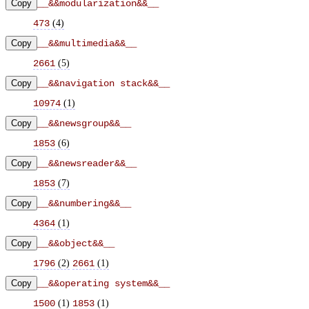
Copy
__&&modularization&&__
(
4
)
473
Copy
__&&multimedia&&__
(
5
)
2661
Copy
__&&navigation stack&&__
(
1
)
10974
Copy
__&&newsgroup&&__
(
6
)
1853
Copy
__&&newsreader&&__
(
7
)
1853
Copy
__&&numbering&&__
(
1
)
4364
Copy
__&&object&&__
(
2
)
(
1
)
1796
2661
Copy
__&&operating system&&__
(
1
)
(
1
)
1500
1853