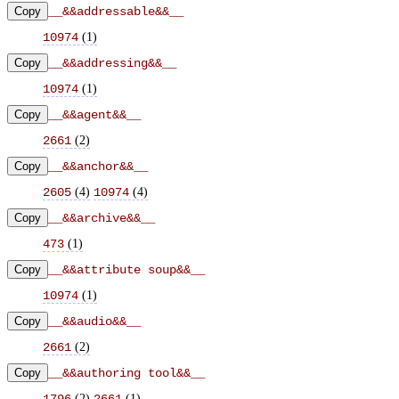
Copy
__&&addressable&&__
(
1
)
10974
Copy
__&&addressing&&__
(
1
)
10974
Copy
__&&agent&&__
(
2
)
2661
Copy
__&&anchor&&__
(
4
)
(
4
)
2605
10974
Copy
__&&archive&&__
(
1
)
473
Copy
__&&attribute soup&&__
(
1
)
10974
Copy
__&&audio&&__
(
2
)
2661
Copy
__&&authoring tool&&__
(
2
)
(
1
)
1796
2661