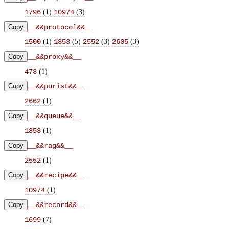
(
1
)
(
3
)
1796
10974
Copy
__&&protocol&&__
(
1
)
(
5
)
(
3
)
(
3
)
1500
1853
2552
2605
Copy
__&&proxy&&__
(
1
)
473
Copy
__&&purist&&__
(
1
)
2662
Copy
__&&queue&&__
(
1
)
1853
Copy
__&&rag&&__
(
1
)
2552
Copy
__&&recipe&&__
(
1
)
10974
Copy
__&&record&&__
(
7
)
1699