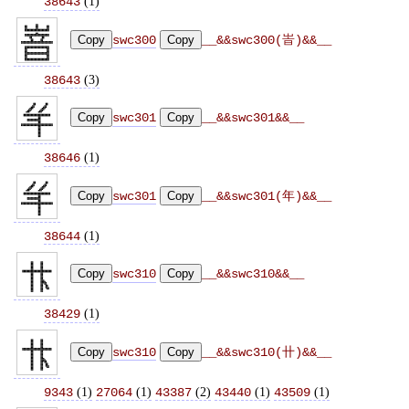
(
1
)
38643
Copy
swc300
Copy
__&&swc300(峕)&&__
(
3
)
38643
Copy
swc301
Copy
__&&swc301&&__
(
1
)
38646
Copy
swc301
Copy
__&&swc301(年)&&__
(
1
)
38644
Copy
swc310
Copy
__&&swc310&&__
(
1
)
38429
Copy
swc310
Copy
__&&swc310(卄)&&__
(
1
)
(
1
)
(
2
)
(
1
)
(
1
)
9343
27064
43387
43440
43509