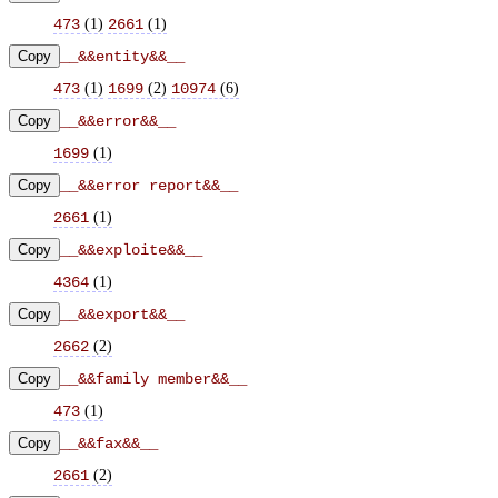
(
1
)
(
1
)
473
2661
Copy
__&&entity&&__
(
1
)
(
2
)
(
6
)
473
1699
10974
Copy
__&&error&&__
(
1
)
1699
Copy
__&&error report&&__
(
1
)
2661
Copy
__&&exploite&&__
(
1
)
4364
Copy
__&&export&&__
(
2
)
2662
Copy
__&&family member&&__
(
1
)
473
Copy
__&&fax&&__
(
2
)
2661