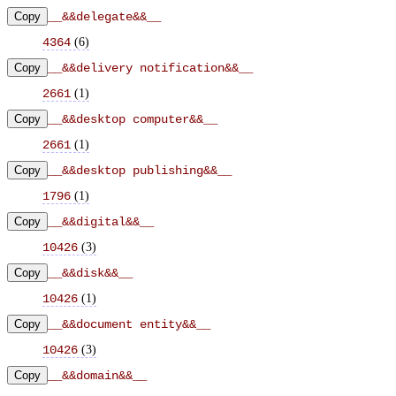
Copy
__&&delegate&&__
(
6
)
4364
Copy
__&&delivery notification&&__
(
1
)
2661
Copy
__&&desktop computer&&__
(
1
)
2661
Copy
__&&desktop publishing&&__
(
1
)
1796
Copy
__&&digital&&__
(
3
)
10426
Copy
__&&disk&&__
(
1
)
10426
Copy
__&&document entity&&__
(
3
)
10426
Copy
__&&domain&&__